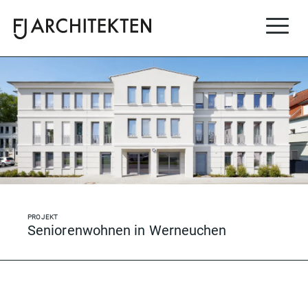
FJ-Architekten
für ihr besonderes Projekt.
PROJEKT
Seniorenwohnen in Werneuchen