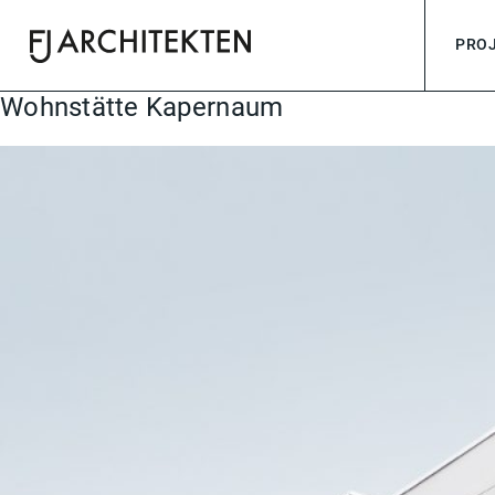
PRO
FJ-Architekten
für ihr besonderes Projekt.
Wohnstätte Kapernaum