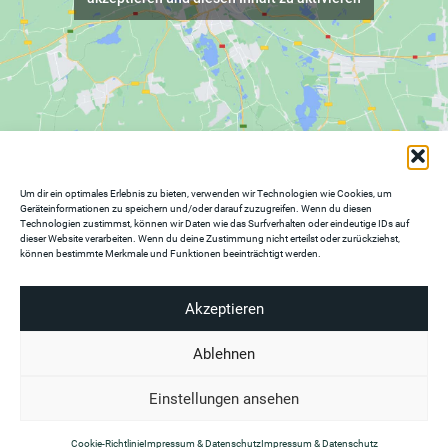
SOCIAL
Um dir ein optimales Erlebnis zu bieten, verwenden wir Technologien wie Cookies, um
Geräteinformationen zu speichern und/oder darauf zuzugreifen. Wenn du diesen
Instagram
Technologien zustimmst, können wir Daten wie das Surfverhalten oder eindeutige IDs auf
Linkedin
dieser Website verarbeiten. Wenn du deine Zustimmung nicht erteilst oder zurückziehst,
können bestimmte Merkmale und Funktionen beeinträchtigt werden.
Copyright 2022
Akzeptieren
Impressum
|
Datenschutz
Ablehnen
Einstellungen ansehen
Cookie-Richtlinie
Impressum & Datenschutz
Impressum & Datenschutz