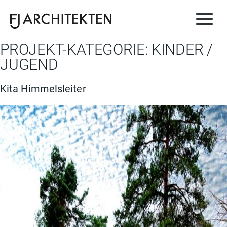
FJ-Architekten
für ihr besonderes Projekt.
PROJEKT-KATEGORIE:
KINDER /
JUGEND
Kita Himmelsleiter