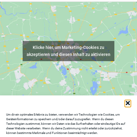
Klicke hier, um Marketing-Cookies zu
akzeptieren und diesen Inhalt zu aktivieren
SOCIAL
Um dir ein optimales Erlebnis zu bieten, verwenden wir Technologien wie Cookies, um
Geräteinformationen zu speichern und/oder darauf zuzugreifen. Wenn du diesen
Instagram
Technologien zustimmst, können wir Daten wie das Surfverhalten oder eindeutige IDs auf
Linkedin
dieser Website verarbeiten. Wenn du deine Zustimmung nicht erteilst oder zurückziehst,
können bestimmte Merkmale und Funktionen beeinträchtigt werden.