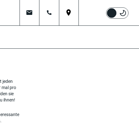
mail
tel
place
t jeden
r mal pro
lden sie
u ihnen!
teressante
.