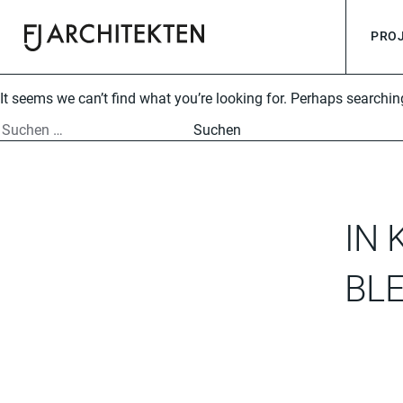
PRO
FJ-Architekten
für ihr besonderes Projekt.
It seems we can’t find what you’re looking for. Perhaps searchin
IN 
BLE